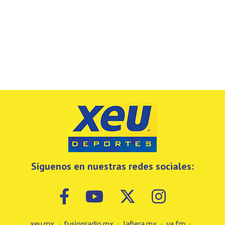
Síguenos en nuestras redes sociales:
xeu.mx
·
fusionradio.mx
·
lafiera.mx
·
ya.fm
·