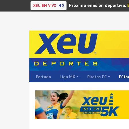
Próxima emisión deportiva:
XEU EN VIVO
Portada
Liga MX
Piratas FC
Fútbo