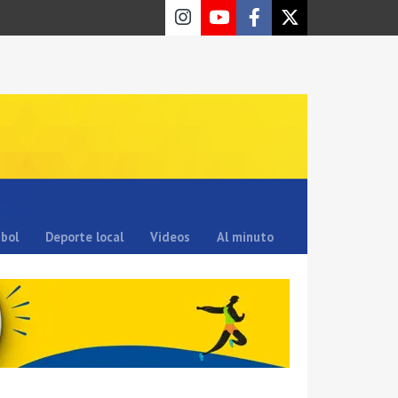
sbol
Deporte local
Videos
Al minuto