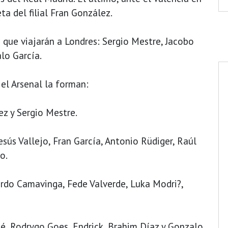
a del filial Fran González.
s que viajarán a Londres: Sergio Mestre, Jacobo
lo García.
el Arsenal la forman:
ez y Sergio Mestre.
sús Vallejo, Fran García, Antonio Rüdiger, Raúl
o.
rdo Camavinga, Fede Valverde, Luka Modri?,
pé, Rodrygo Goes, Endrick, Brahim Díaz y Gonzalo