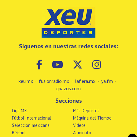
Síguenos en nuestras redes sociales:
xeu.mx
·
fusionradio.mx
·
lafiera.mx
·
ya.fm
·
gpazos.com
Secciones
Liga MX
Más Deportes
Fútbol Internacional
Máquina del Tiempo
Selección mexicana
Videos
Béisbol
Al minuto