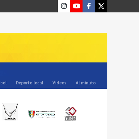
sbol
Deporte local
Videos
Al minuto