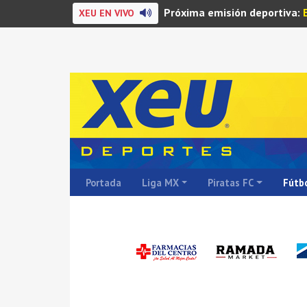
Próxima emisión deportiva:
XEU EN VIVO
Portada
Liga MX
Piratas FC
Fútbo