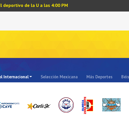
El deportivo de la U a las 4:00 PM
l Internacional
Selección Mexicana
Más Deportes
Béi