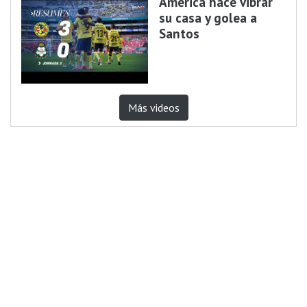
América hace vibrar
su casa y golea a
Santos
Más videos