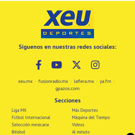
Síguenos en nuestras redes sociales:
xeu.mx
·
fusionradio.mx
·
lafiera.mx
·
ya.fm
·
gpazos.com
Secciones
Liga MX
Más Deportes
Fútbol Internacional
Máquina del Tiempo
Selección mexicana
Videos
Béisbol
Al minuto