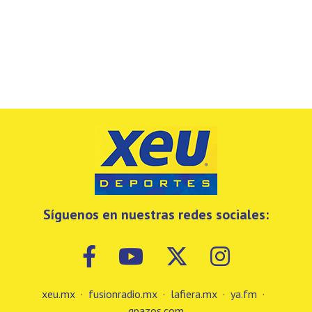
Síguenos en nuestras redes sociales:
xeu.mx
·
fusionradio.mx
·
lafiera.mx
·
ya.fm
·
gpazos.com