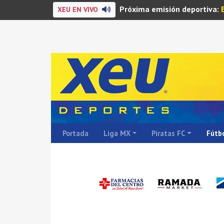
Próxima emisión deportiva:
XEU EN VIVO
Portada
Liga MX
Piratas FC
Fútbo