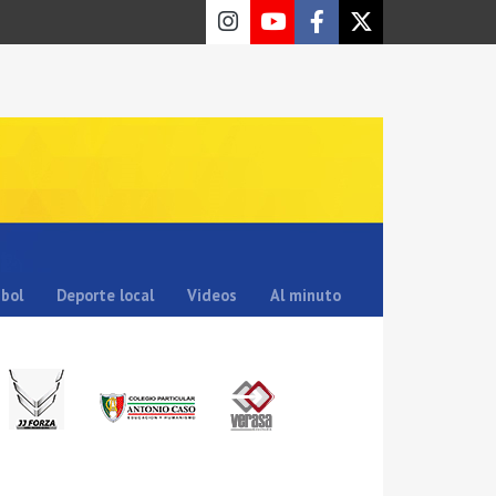
sbol
Deporte local
Videos
Al minuto