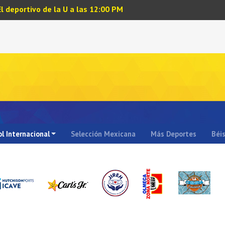
El deportivo de la U a las 12:00 PM
l Internacional
Selección Mexicana
Más Deportes
Béi