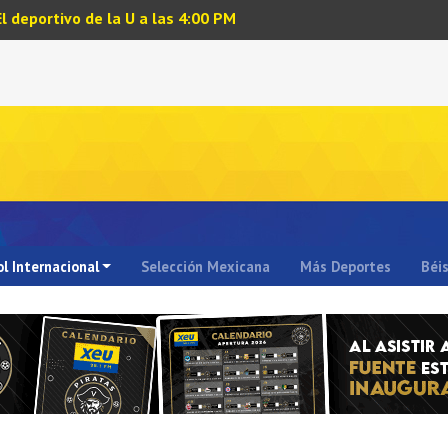
El deportivo de la U a las 4:00 PM
l Internacional
Selección Mexicana
Más Deportes
Béi