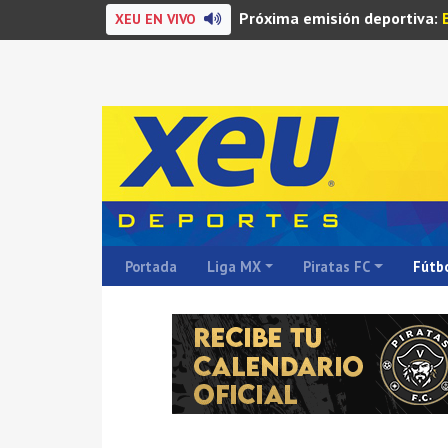
Próxima emisión deportiva:
XEU EN VIVO
Portada
Liga MX
Piratas FC
Fútbo