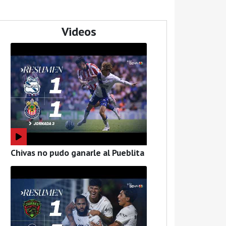
Videos
Chivas no pudo ganarle al Pueblita