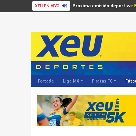
Próxima emisión deportiva:
XEU EN VIVO
Portada
Liga MX
Piratas FC
Fútbo