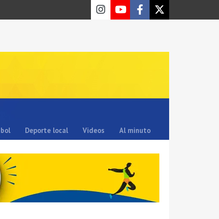
sbol
Deporte local
Videos
Al minuto