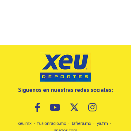
Síguenos en nuestras redes sociales:
xeu.mx
·
fusionradio.mx
·
lafiera.mx
·
ya.fm
·
gpazos.com