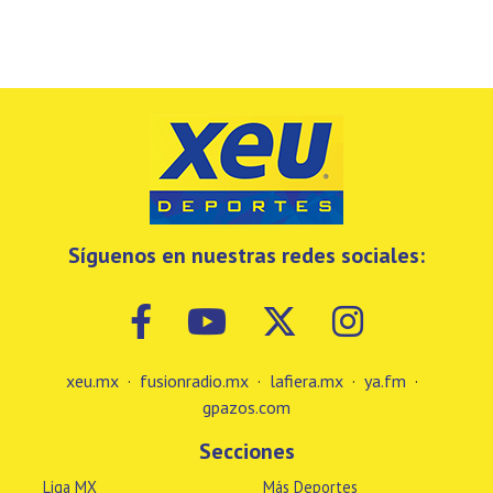
Síguenos en nuestras redes sociales:
xeu.mx
·
fusionradio.mx
·
lafiera.mx
·
ya.fm
·
gpazos.com
Secciones
Liga MX
Más Deportes