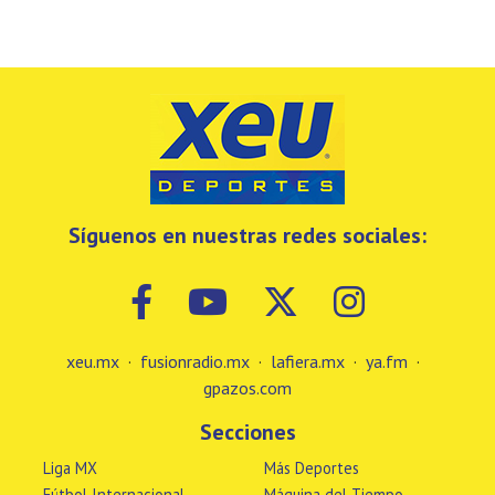
Síguenos en nuestras redes sociales:
xeu.mx
·
fusionradio.mx
·
lafiera.mx
·
ya.fm
·
gpazos.com
Secciones
Liga MX
Más Deportes
Fútbol Internacional
Máquina del Tiempo