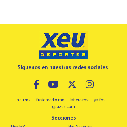
Síguenos en nuestras redes sociales:
xeu.mx
·
fusionradio.mx
·
lafiera.mx
·
ya.fm
·
gpazos.com
Secciones
Liga MX
Más Deportes