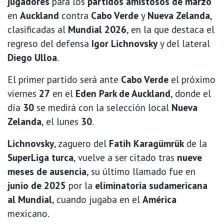
jugadores
para los
partidos amistosos de marzo
en
Auckland
contra
Cabo Verde
y
Nueva Zelanda
,
clasificadas al
Mundial 2026
, en la que destaca el
regreso del defensa
Igor Lichnovsky
y del lateral
Diego Ulloa
.
El primer partido será ante
Cabo Verde
el próximo
viernes
27
en el
Eden Park de Auckland
, donde el
día
30
se medirá con la selección local
Nueva
Zelanda
, el lunes
30
.
Lichnovsky
, zaguero del
Fatih Karagümrük
de la
SuperLiga turca
, vuelve a ser citado tras
nueve
meses de ausencia
, su último llamado fue en
junio de 2025
por la
eliminatoria sudamericana
al Mundial
, cuando jugaba en el
América
mexicano.