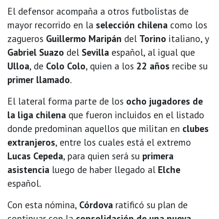
El defensor acompaña a otros futbolistas de
mayor recorrido en la
selección chilena
como los
zagueros
Guillermo Maripán
del
Torino
italiano, y
Gabriel Suazo
del
Sevilla
español, al igual que
Ulloa
, de
Colo Colo
, quien a los
22 años
recibe su
primer llamado
.
El lateral forma parte de los
ocho jugadores de
la liga chilena
que fueron incluidos en el listado
donde predominan aquellos que militan en
clubes
extranjeros
, entre los cuales está el extremo
Lucas Cepeda
, para quien será su
primera
asistencia
luego de haber llegado al
Elche
español.
Con esta nómina,
Córdova
ratificó su plan de
continuar con la
consolidación de una nueva