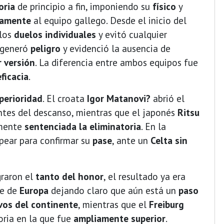
oria
de principio a fin, imponiendo su
físico
y
tamente
al equipo gallego. Desde el inicio del
los
duelos individuales
y evitó cualquier
 generó
peligro
y evidenció la ausencia de
 versión
. La diferencia entre ambos equipos fue
eficacia
.
perioridad
. El croata
Igor Matanovi?
abrió el
tes del descanso, mientras que el japonés
Ritsu
amente
sentenciada la eliminatoria
. En la
pear para confirmar su
pase
, ante un
Celta sin
graron el
tanto del honor
, el resultado ya era
de de
Europa
dejando claro que aún está un
paso
vos del continente
, mientras que el
Freiburg
oria en la que fue
ampliamente superior
.