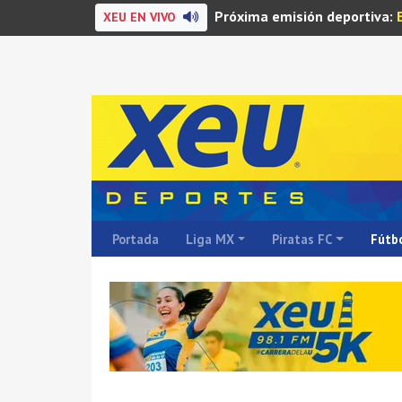
Próxima emisión deportiva:
XEU EN VIVO
Portada
Liga MX
Piratas FC
Fútbo