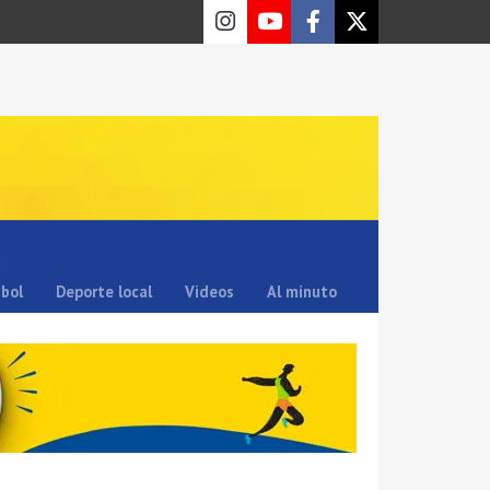
sbol
Deporte local
Videos
Al minuto