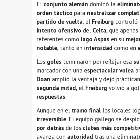
El
conjunto alemán
dominó la
eliminat
orden táctico
para
neutralizar comple
partido de vuelta
, el
Freiburg
controló 
intento ofensivo
del
Celta
, que apenas
referentes como
Iago Aspas
en su
mejor
notable
, tanto en
intensidad
como en
Los
goles
terminaron por reflejar esa
su
marcador con una
espectacular volea
an
Doan
amplió la ventaja y dejó práctic
segunda mitad
, el
Freiburg
volvió a gol
respuestas
.
Aunque en el
tramo final
los locales lo
irreversible
. El equipo gallego se despi
por detrás
de los
clubes más competiti
avanza con
autoridad
tras una eliminat