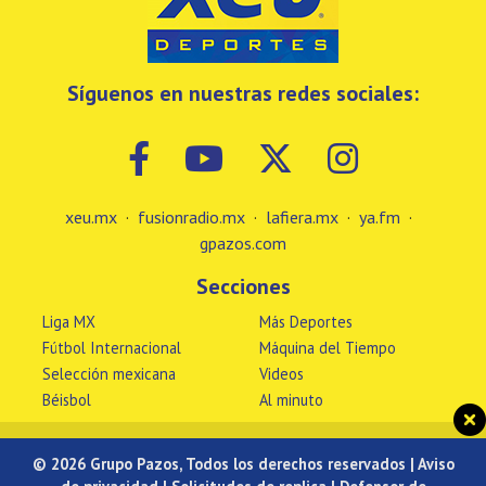
Síguenos en nuestras redes sociales:
xeu.mx
·
fusionradio.mx
·
lafiera.mx
·
ya.fm
·
gpazos.com
Secciones
Liga MX
Más Deportes
Fútbol Internacional
Máquina del Tiempo
Selección mexicana
Videos
Béisbol
Al minuto
© 2026 Grupo Pazos, Todos los derechos reservados |
Aviso