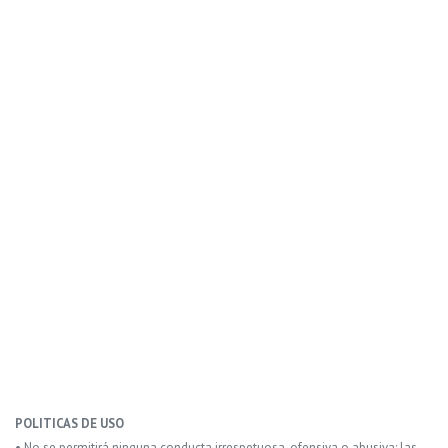
POLITICAS DE USO
• No se permitirá ninguna conducta irrespetuosa, ofensiva o abusiva: las