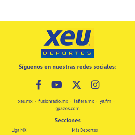
Síguenos en nuestras redes sociales:
xeu.mx
·
fusionradio.mx
·
lafiera.mx
·
ya.fm
·
gpazos.com
Secciones
Liga MX
Más Deportes