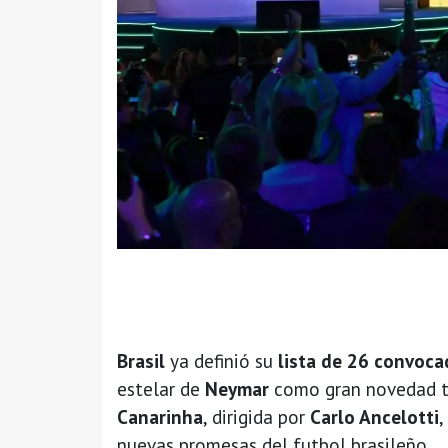
Brasil
ya definió su
lista de 26 convoc
estelar de
Neymar
como gran novedad tr
Canarinha
, dirigida por
Carlo Ancelotti
,
nuevas promesas del futbol brasileño.