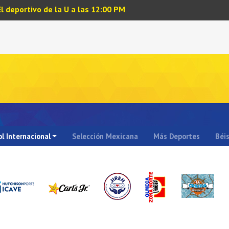
El deportivo de la U a las 12:00 PM
l Internacional
Selección Mexicana
Más Deportes
Béi