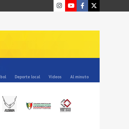
sbol
Deporte local
Videos
Al minuto