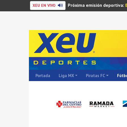
Próxima emisión deportiva:
XEU EN VIVO
Portada
Liga MX
Piratas FC
Fútbo