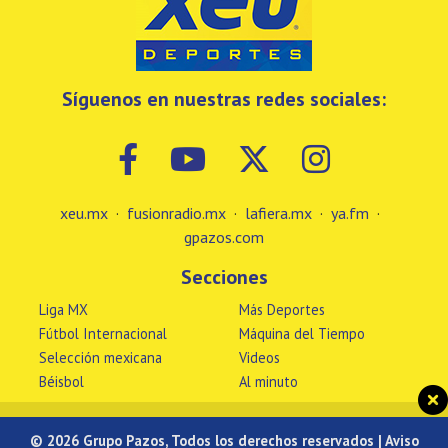
Síguenos en nuestras redes sociales:
xeu.mx
·
fusionradio.mx
·
lafiera.mx
·
ya.fm
·
gpazos.com
Secciones
Liga MX
Más Deportes
Fútbol Internacional
Máquina del Tiempo
Selección mexicana
Videos
Béisbol
Al minuto
© 2026 Grupo Pazos, Todos los derechos reservados |
Aviso