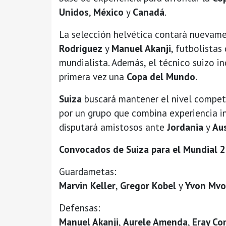
Unidos
,
México
y
Canadá
.
La selección helvética contará nuevam
Rodríguez
y
Manuel Akanji
, futbolistas
mundialista. Además, el técnico suizo in
primera vez una
Copa del Mundo
.
Suiza
buscará mantener el nivel competi
por un grupo que combina experiencia in
disputará amistosos ante
Jordania
y
Aus
Convocados de
Suiza
para el
Mundial 2
Guardametas:
Marvin Keller
,
Gregor Kobel
y
Yvon Mv
Defensas:
Manuel Akanji
,
Aurele Amenda
,
Eray Co