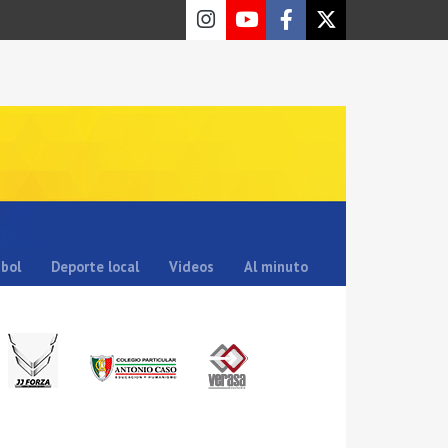
sbol
Deporte local
Videos
Al minuto