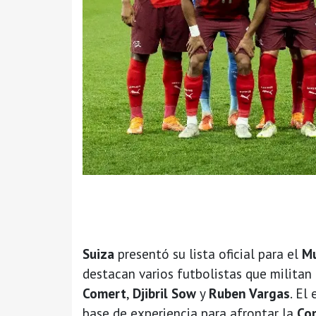
Suiza
presentó su lista oficial para el
Mu
destacan varios futbolistas que militan
Comert
,
Djibril Sow
y
Ruben Vargas
. El
base de experiencia para afrontar la
Co