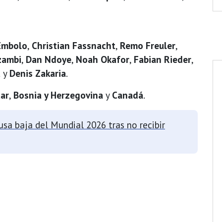
Embolo
,
Christian Fassnacht
,
Remo Freuler
,
zambi
,
Dan Ndoye
,
Noah Okafor
,
Fabian Rieder
,
a
y
Denis Zakaria
.
ar
,
Bosnia y Herzegovina
y
Canadá
.
usa baja del Mundial 2026 tras no recibir