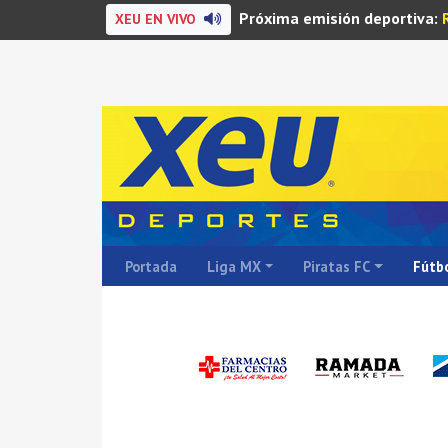
Próxima emisión deportiva:
XEU EN VIVO
Portada
Liga MX
Piratas FC
Fútbo