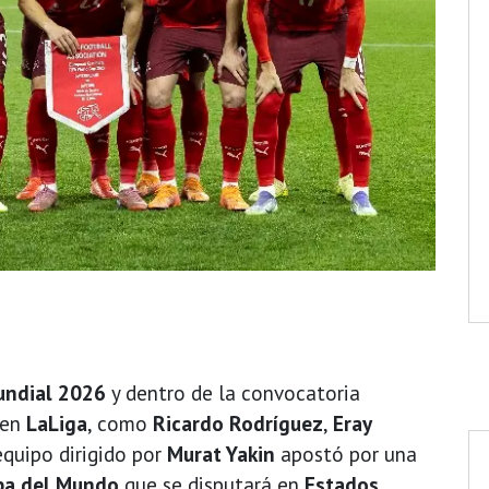
ndial 2026
y dentro de la convocatoria
 en
LaLiga
, como
Ricardo Rodríguez
,
Eray
 equipo dirigido por
Murat Yakin
apostó por una
pa del Mundo
que se disputará en
Estados