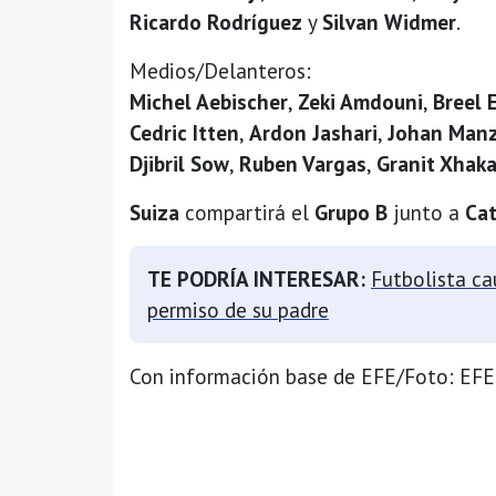
Ricardo Rodríguez
y
Silvan Widmer
.
Medios/Delanteros:
Michel Aebischer
,
Zeki Amdouni
,
Breel 
Cedric Itten
,
Ardon Jashari
,
Johan Man
Djibril Sow
,
Ruben Vargas
,
Granit Xhak
Suiza
compartirá el
Grupo B
junto a
Cat
TE PODRÍA INTERESAR:
Futbolista ca
permiso de su padre
Con información base de EFE/Foto: EFE