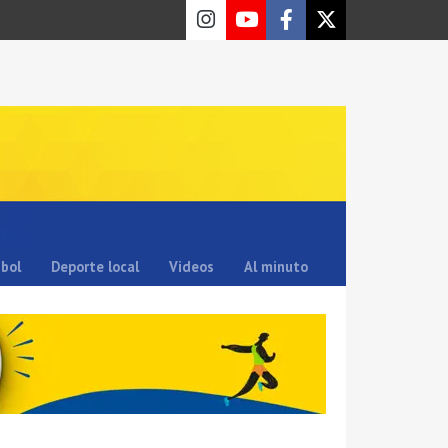
sbol
Deporte local
Videos
Al minuto