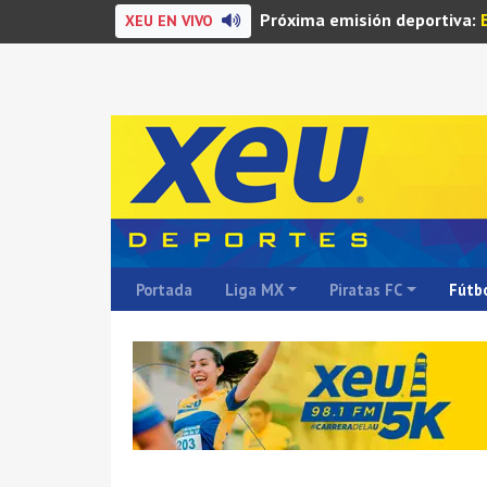
Próxima emisión deportiva:
XEU EN VIVO
Portada
Liga MX
Piratas FC
Fútbo