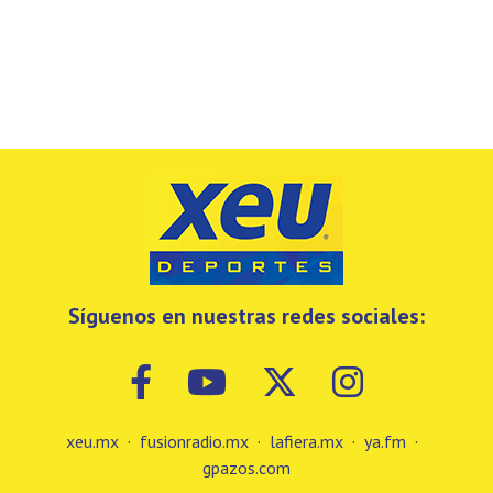
Síguenos en nuestras redes sociales:
xeu.mx
·
fusionradio.mx
·
lafiera.mx
·
ya.fm
·
gpazos.com