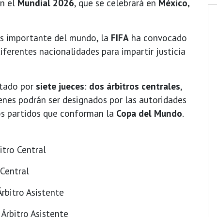
en el
Mundial 2026
, que se celebrará en
México,
s importante del mundo, la
FIFA
ha convocado
iferentes nacionalidades para impartir justicia
ntado por
siete jueces
:
dos árbitros centrales
,
ienes podrán ser designados por las autoridades
los partidos que conforman la
Copa del Mundo
.
itro Central
 Central
rbitro Asistente
Árbitro Asistente