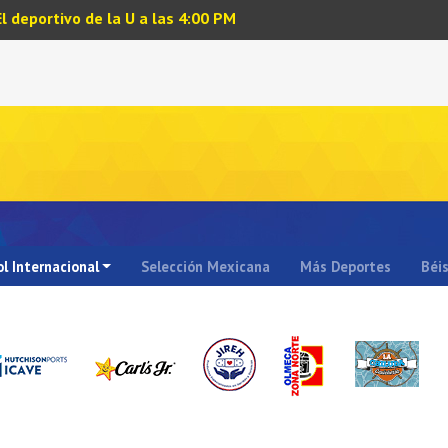
El deportivo de la U a las 4:00 PM
l Internacional
Selección Mexicana
Más Deportes
Béi