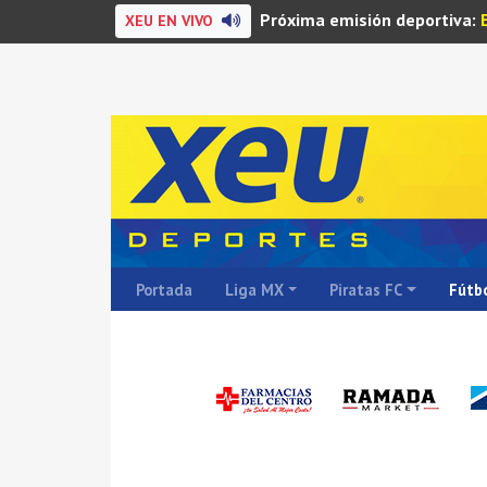
Próxima emisión deportiva:
XEU EN VIVO
Portada
Liga MX
Piratas FC
Fútbo