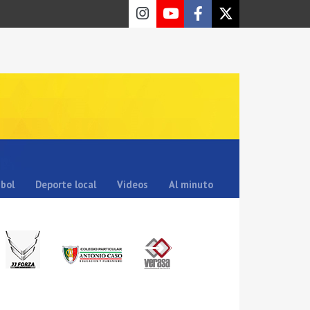
sbol
Deporte local
Videos
Al minuto