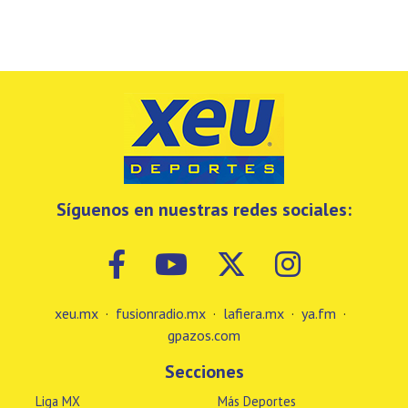
Síguenos en nuestras redes sociales:
xeu.mx
·
fusionradio.mx
·
lafiera.mx
·
ya.fm
·
gpazos.com
Secciones
Liga MX
Más Deportes