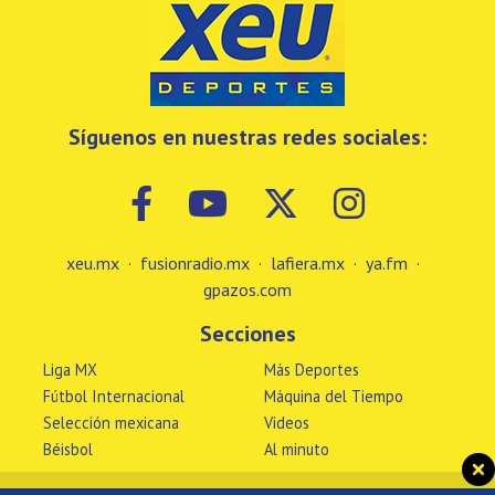
Síguenos en nuestras redes sociales:
xeu.mx
·
fusionradio.mx
·
lafiera.mx
·
ya.fm
·
gpazos.com
Secciones
Liga MX
Más Deportes
Fútbol Internacional
Máquina del Tiempo
Selección mexicana
Videos
Béisbol
Al minuto