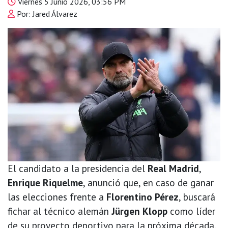
Viernes 5 Junio 2026, 03:56 PM
Por: Jared Álvarez
El candidato a la presidencia del
Real Madrid
,
Enrique Riquelme
, anunció que, en caso de ganar
las elecciones frente a
Florentino Pérez
, buscará
fichar al técnico alemán
Jürgen Klopp
como líder
de su proyecto deportivo para la próxima década.