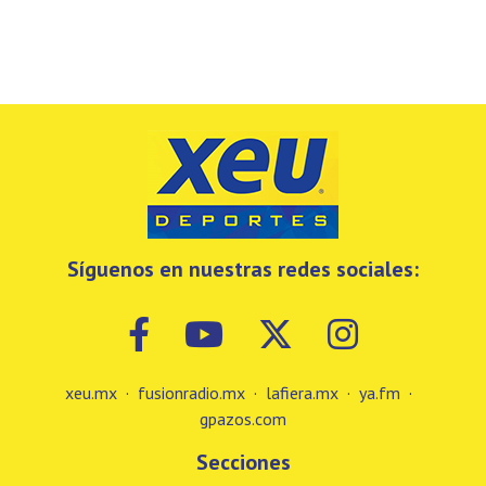
Síguenos en nuestras redes sociales:
xeu.mx
·
fusionradio.mx
·
lafiera.mx
·
ya.fm
·
gpazos.com
Secciones