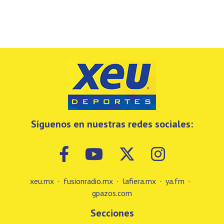
Síguenos en nuestras redes sociales:
xeu.mx
·
fusionradio.mx
·
lafiera.mx
·
ya.fm
·
gpazos.com
Secciones