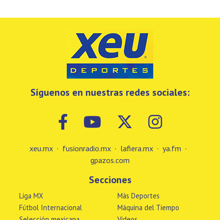
Síguenos en nuestras redes sociales:
xeu.mx
·
fusionradio.mx
·
lafiera.mx
·
ya.fm
·
gpazos.com
Secciones
Liga MX
Más Deportes
Fútbol Internacional
Máquina del Tiempo
Selección mexicana
Videos