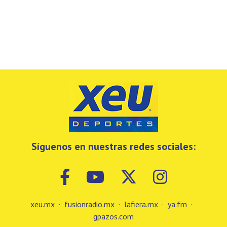
Síguenos en nuestras redes sociales:
xeu.mx
·
fusionradio.mx
·
lafiera.mx
·
ya.fm
·
gpazos.com