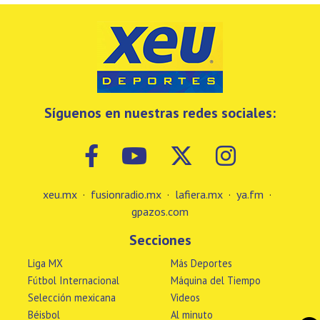
Síguenos en nuestras redes sociales:
xeu.mx
·
fusionradio.mx
·
lafiera.mx
·
ya.fm
·
gpazos.com
Secciones
Liga MX
Más Deportes
Fútbol Internacional
Máquina del Tiempo
Selección mexicana
Videos
Béisbol
Al minuto