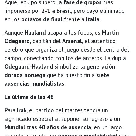
Aquel equipo superó la
fase de grupos
tras
imponerse por
2-1 a Brasil
, pero cayó eliminado
en los
octavos de final
frente a
Italia
.
Aunque
Haaland
acapara los focos, es
Martin
Odegaard
, capitán del
Arsenal
, el auténtico
cerebro que organiza el juego desde el centro del
campo, conectando con los delanteros. La dupla
Odegaard-Haaland
simboliza la
generación
dorada noruega
que ha puesto fin a
siete
ausencias mundialistas
.
La última de las 48
Para
Irak
, el partido del martes tendrá un
significado especial al suponer su regreso a un
Mundial tras 40 años de ausencia
, en un largo
periodo marcado por
guerras e inestabilidad
para