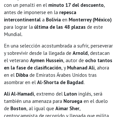
con un penalti en el
minuto 17 del descuento
,
antes de imponerse en la
repesca
intercontinental
a
Bolivia
en
Monterrey (México)
para lograr la
última de las 48 plazas
de este
Mundial.
En una selección acostumbrada a sufrir, perseverar
y sobrevivir desde la llegada de
Arnold
, destacan
el veterano
Aymen Hussein
, autor de
ocho tantos
en la fase de clasificación
, y
Muhanad Ali
, ahora
en el
Dibba
de Emiratos Árabes Unidos tras
asombrar en el
Al-Shorta de Bagdad
.
Ali Al-Hamadi
, extremo del
Luton
inglés, será
también una amenaza para
Noruega
en el duelo
de
Boston
, al igual que
Aimar Sher
,
centrocampista de recorrido y llegada que milita