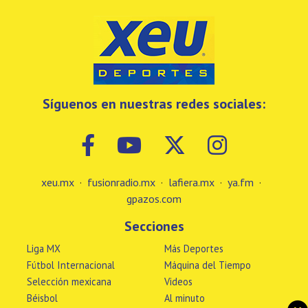
Síguenos en nuestras redes sociales:
xeu.mx
·
fusionradio.mx
·
lafiera.mx
·
ya.fm
·
gpazos.com
Secciones
Liga MX
Más Deportes
Fútbol Internacional
Máquina del Tiempo
Selección mexicana
Videos
Béisbol
Al minuto