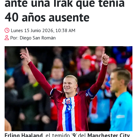
ante una Irak que tenía
40 años ausente
Lunes 15 Junio 2026, 10:38 AM
Por: Diego San Román
Erling Haaland
, el temido '
9
' del
Manchester City
,