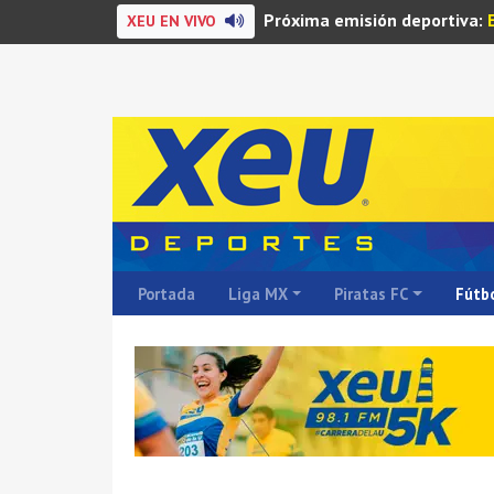
Próxima emisión deportiva:
XEU EN VIVO
Portada
Liga MX
Piratas FC
Fútbo