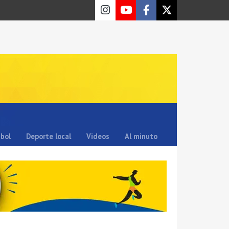
sbol
Deporte local
Videos
Al minuto