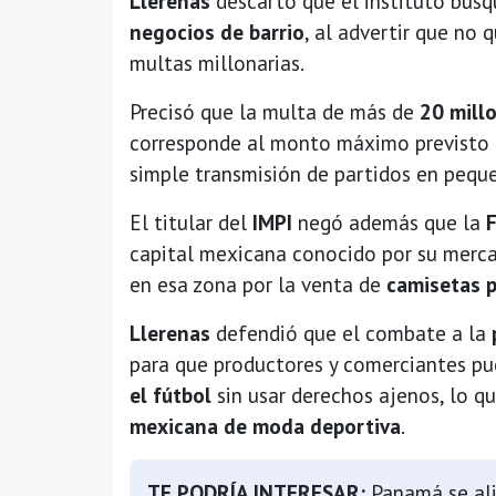
Llerenas
descartó que el instituto bus
negocios de barrio
, al advertir que no q
multas millonarias.
Precisó que la multa de más de
20 mill
corresponde al monto máximo previsto p
simple transmisión de partidos en pequ
El titular del
IMPI
negó además que la
capital mexicana conocido por su merca
en esa zona por la venta de
camisetas 
Llerenas
defendió que el combate a la
para que productores y comerciantes p
el fútbol
sin usar derechos ajenos, lo qu
mexicana de moda deportiva
.
TE PODRÍA INTERESAR:
Panamá se ali