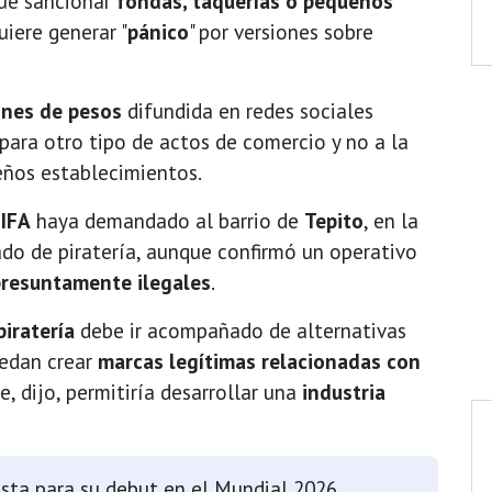
que sancionar
fondas, taquerías o pequeños
uiere generar "
pánico
" por versiones sobre
ones de pesos
difundida en redes sociales
ara otro tipo de actos de comercio y no a la
eños establecimientos.
FIFA
haya demandado al barrio de
Tepito
, en la
do de piratería, aunque confirmó un operativo
presuntamente ilegales
.
piratería
debe ir acompañado de alternativas
uedan crear
marcas legítimas relacionadas con
e, dijo, permitiría desarrollar una
industria
sta para su debut en el Mundial 2026