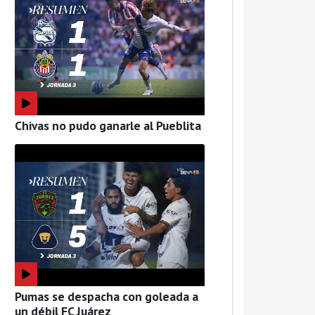
Chivas no pudo ganarle al Pueblita
Pumas se despacha con goleada a
un débil FC Juárez