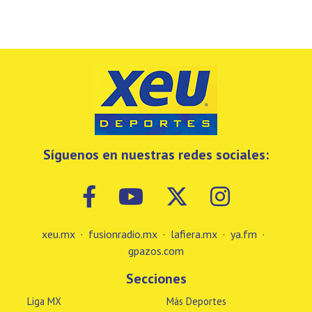
Síguenos en nuestras redes sociales:
xeu.mx
·
fusionradio.mx
·
lafiera.mx
·
ya.fm
·
gpazos.com
Secciones
Liga MX
Más Deportes