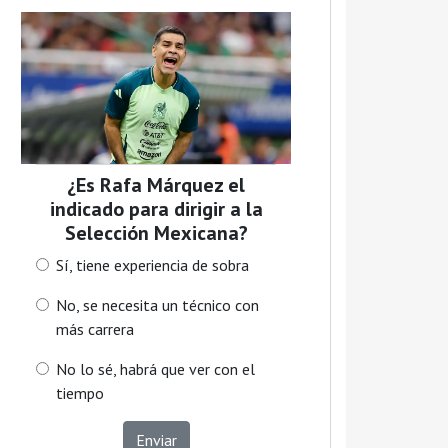
¿Es Rafa Márquez el
indicado para dirigir a la
Selección Mexicana?
Sí, tiene experiencia de sobra
No, se necesita un técnico con
más carrera
No lo sé, habrá que ver con el
tiempo
Enviar