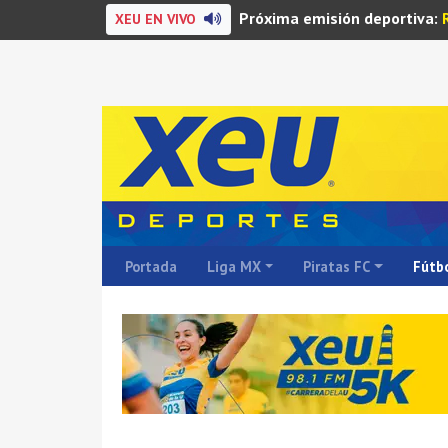
Próxima emisión deportiva:
XEU EN VIVO
Portada
Liga MX
Piratas FC
Fútbo