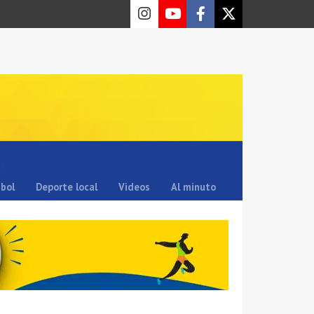
sbol
Deporte local
Videos
Al minuto