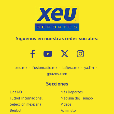
Síguenos en nuestras redes sociales:
xeu.mx
·
fusionradio.mx
·
lafiera.mx
·
ya.fm
·
gpazos.com
Secciones
Liga MX
Más Deportes
Fútbol Internacional
Máquina del Tiempo
Selección mexicana
Videos
Béisbol
Al minuto