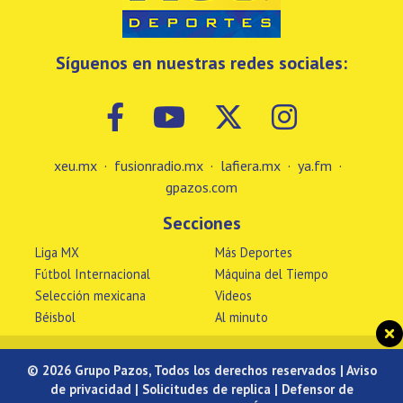
Síguenos en nuestras redes sociales:
xeu.mx
·
fusionradio.mx
·
lafiera.mx
·
ya.fm
·
gpazos.com
Secciones
Liga MX
Más Deportes
Fútbol Internacional
Máquina del Tiempo
Selección mexicana
Videos
Béisbol
Al minuto
© 2026 Grupo Pazos, Todos los derechos reservados |
Aviso
de privacidad
|
Solicitudes de replica
|
Defensor de