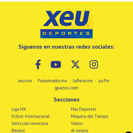
Síguenos en nuestras redes sociales:
xeu.mx
·
fusionradio.mx
·
lafiera.mx
·
ya.fm
·
gpazos.com
Secciones
Liga MX
Más Deportes
Fútbol Internacional
Máquina del Tiempo
Selección mexicana
Videos
Béisbol
Al minuto