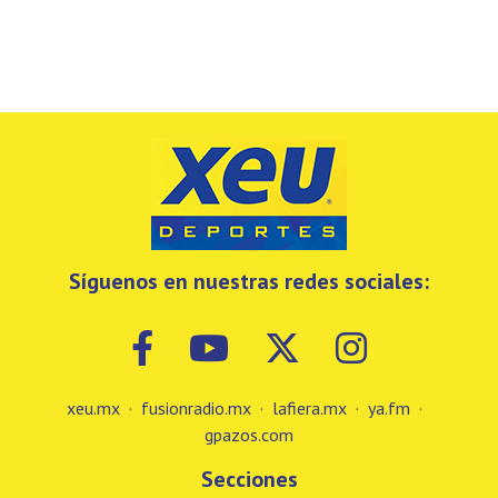
Síguenos en nuestras redes sociales:
xeu.mx
·
fusionradio.mx
·
lafiera.mx
·
ya.fm
·
gpazos.com
Secciones