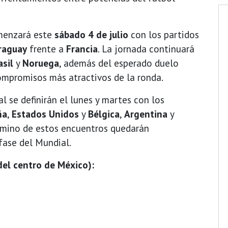
menzará este
sábado 4 de julio
con los partidos
raguay
frente a
Francia
. La jornada continuará
asil
y
Noruega
, además del esperado duelo
compromisos más atractivos de la ronda.
al se definirán el lunes y martes con los
ña
,
Estados Unidos
y
Bélgica
,
Argentina
y
érmino de estos encuentros quedarán
fase del Mundial.
del centro de México):