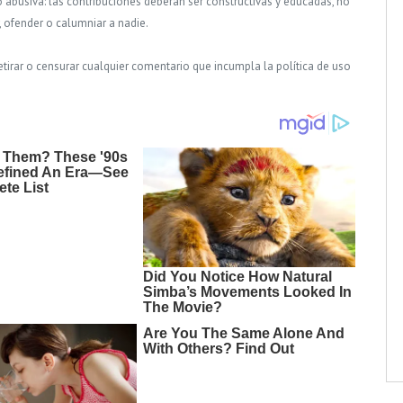
o abusiva: las contribuciones deberán ser constructivas y educadas, no
, ofender o calumniar a nadie.
tirar o censurar cualquier comentario que incumpla la política de uso