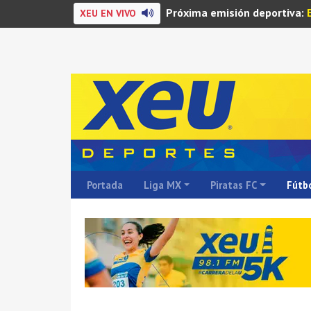
Próxima emisión deportiva:
XEU EN VIVO
Portada
Liga MX
Piratas FC
Fútbo