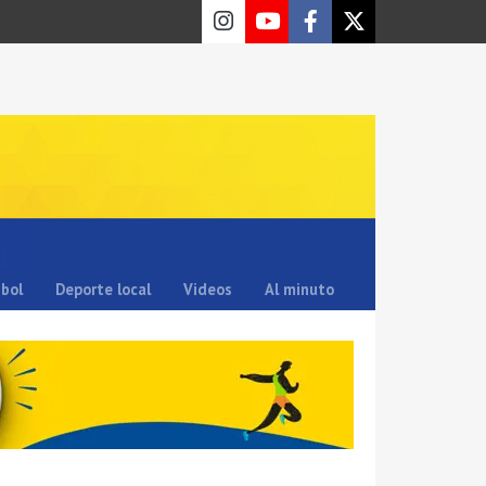
sbol
Deporte local
Videos
Al minuto