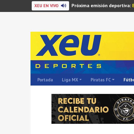
Próxima emisión deportiva:
XEU EN VIVO
Portada
Liga MX
Piratas FC
Fútbo