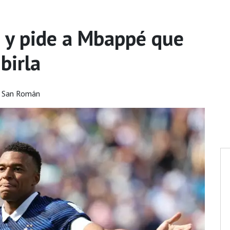
 y pide a Mbappé que
birla
o San Román