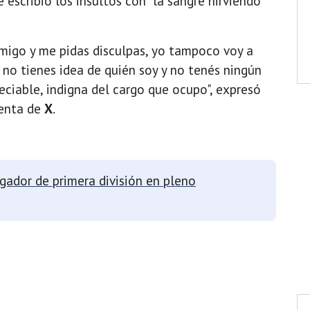
 escribió los insultos con "la sangre hirviendo"
nmigo y me pidas disculpas, yo tampoco voy a
 no tienes idea de quién soy y no tenés ningún
eciable, indigna del cargo que ocupo", expresó
uenta de
X
.
gador de primera división en pleno