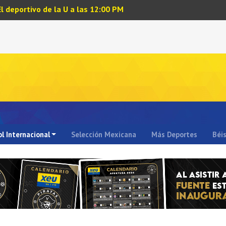
El deportivo de la U a las 12:00 PM
l Internacional
Selección Mexicana
Más Deportes
Béi