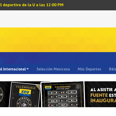
El deportivo de la U a las 12:00 PM
l Internacional
Selección Mexicana
Más Deportes
Béi