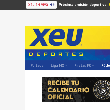
Próxima emisión deportiva:
XEU EN VIVO
Portada
Liga MX
Piratas FC
Fútbo