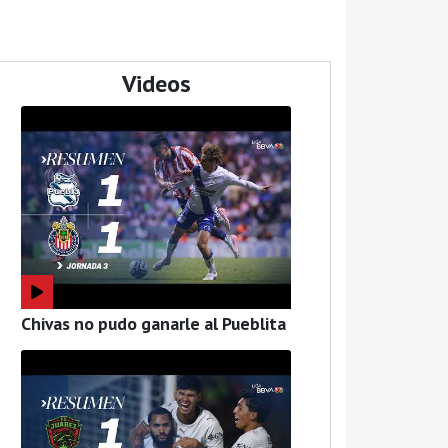
Videos
Chivas no pudo ganarle al Pueblita