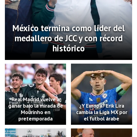
México termina como líder del
medallero de JCC y con récord
histórico
Real Madrid vuelve a
ganar bajo la mirada de
¿Y Europa? Erik Lira
Mourinho en
cambia la Liga MX por
pretemporada
el futbol árabe