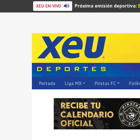
Próxima emisión deportiva:
XEU EN VIVO
Portada
Liga MX
Piratas FC
Fútbo