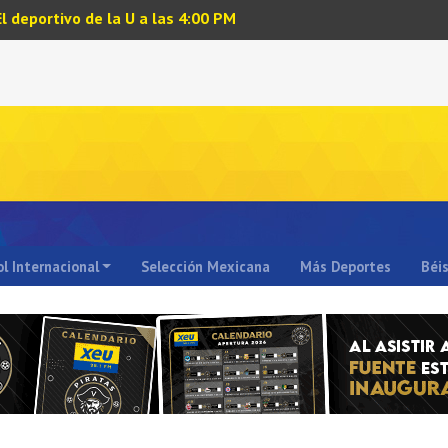
El deportivo de la U a las 4:00 PM
l Internacional
Selección Mexicana
Más Deportes
Béi