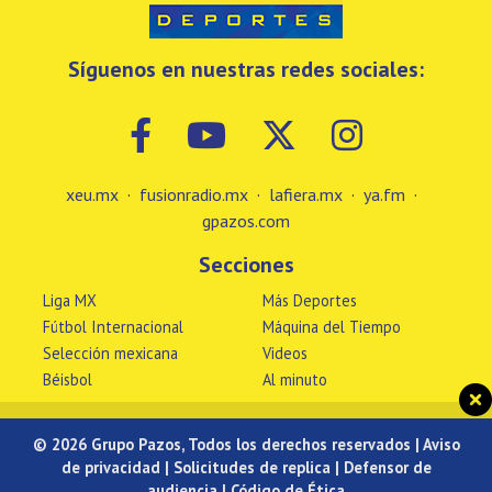
Síguenos en nuestras redes sociales:
xeu.mx
·
fusionradio.mx
·
lafiera.mx
·
ya.fm
·
gpazos.com
Secciones
Liga MX
Más Deportes
Fútbol Internacional
Máquina del Tiempo
Selección mexicana
Videos
Béisbol
Al minuto
© 2026 Grupo Pazos, Todos los derechos reservados |
Aviso
de privacidad
|
Solicitudes de replica
|
Defensor de
audiencia
|
Código de Ética