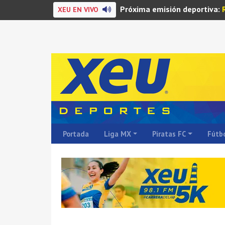
Próxima emisión deportiva:
XEU EN VIVO
Portada
Liga MX
Piratas FC
Fútbo