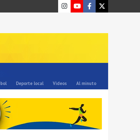
sbol
Deporte local
Videos
Al minuto