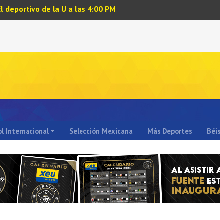
El deportivo de la U a las 4:00 PM
l Internacional
Selección Mexicana
Más Deportes
Béi