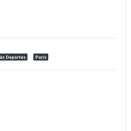
ás Deportes
París