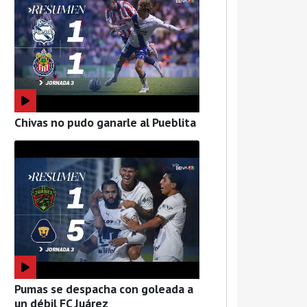
Chivas no pudo ganarle al Pueblita
Pumas se despacha con goleada a
un débil FC Juárez