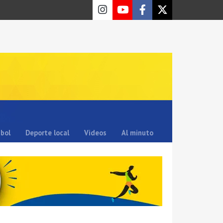
sbol
Deporte local
Videos
Al minuto