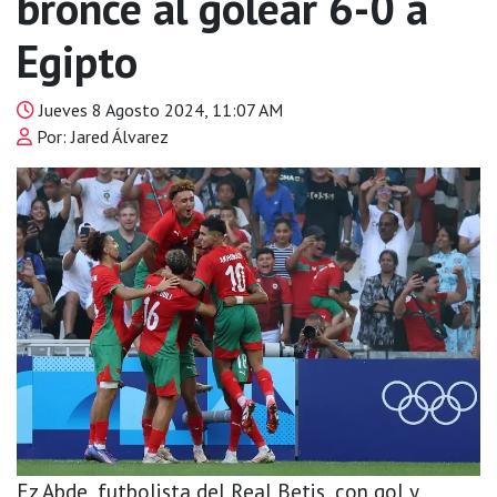
bronce al golear 6-0 a
Egipto
Jueves 8 Agosto 2024, 11:07 AM
Por: Jared Álvarez
Ez Abde, futbolista del Real Betis, con gol y