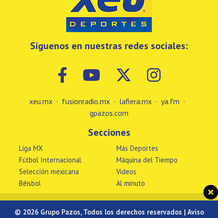
Síguenos en nuestras redes sociales:
xeu.mx
·
fusionradio.mx
·
lafiera.mx
·
ya.fm
·
gpazos.com
Secciones
Liga MX
Más Deportes
Fútbol Internacional
Máquina del Tiempo
Selección mexicana
Videos
Béisbol
Al minuto
© 2026 Grupo Pazos, Todos los derechos reservados |
Aviso