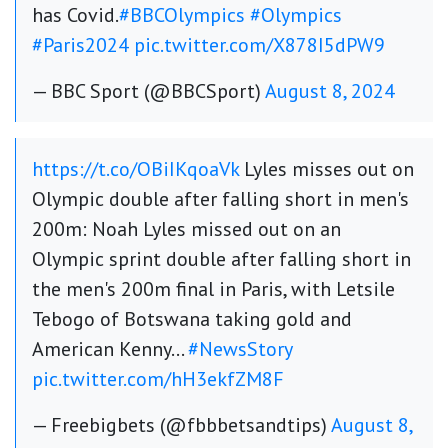
has Covid.
#BBCOlympics
#Olympics
#Paris2024
pic.twitter.com/X878I5dPW9
— BBC Sport (@BBCSport)
August 8, 2024
https://t.co/OBiIKqoaVk
Lyles misses out on
Olympic double after falling short in men's
200m: Noah Lyles missed out on an
Olympic sprint double after falling short in
the men's 200m final in Paris, with Letsile
Tebogo of Botswana taking gold and
American Kenny…
#NewsStory
pic.twitter.com/hH3ekfZM8F
— Freebigbets (@fbbbetsandtips)
August 8,